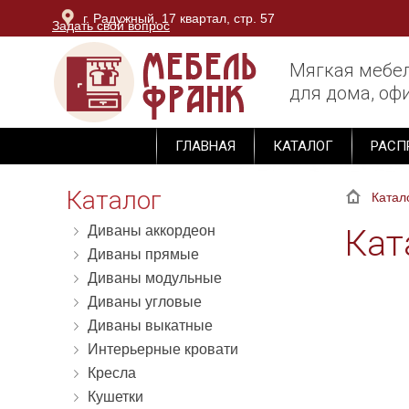
г. Радужный, 17 квартал, стр. 57
Задать свой вопрос
г. Владимир, ОТК Тандем, блок Юг, 3 этаж, секция М-
Мягкая мебе
для дома, офи
ГЛАВНАЯ
КАТАЛОГ
РАСП
Каталог
Катал
Диваны аккордеон
Кат
Диваны прямые
Диваны модульные
Диваны угловые
Диваны выкатные
Интерьерные кровати
Кресла
Кушетки