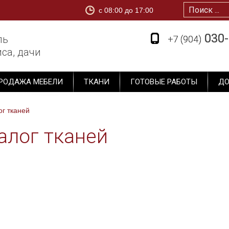
c 08:00 до 17:00
1
030-
030-
ль
+7 (904)
+7 (904)
са, дачи
РОДАЖА МЕБЕЛИ
ТКАНИ
ГОТОВЫЕ РАБОТЫ
ДО
ог тканей
алог тканей