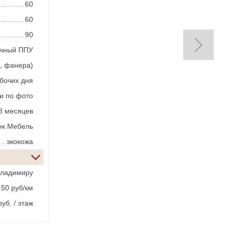
60
60
90
ичный ППУ
, фанера)
абочих дня
и по фото
8 месяцев
нк Мебель
экокожа
Владимиру
 50 руб/км
уб. / этаж