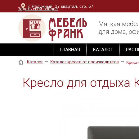
г. Радужный, 17 квартал, стр. 57
Задать свой вопрос
г. Владимир, ОТК Тандем, блок Юг, 3 этаж, секция М-
Мягкая мебе
для дома, офи
ГЛАВНАЯ
КАТАЛОГ
РАСП
Каталог
Каталог кресел от производителя
Кресл
Кресло для отдыха 