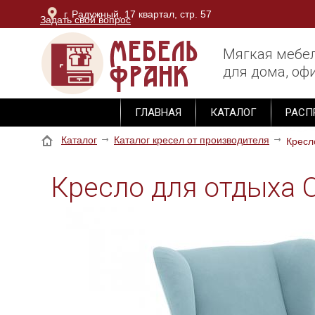
г. Радужный, 17 квартал, стр. 57
Задать свой вопрос
г. Владимир, ОТК Тандем, блок Юг, 3 этаж, секция М-
Мягкая мебе
для дома, офи
ГЛАВНАЯ
КАТАЛОГ
РАСП
Каталог
Каталог кресел от производителя
Кресл
Кресло для отдыха 