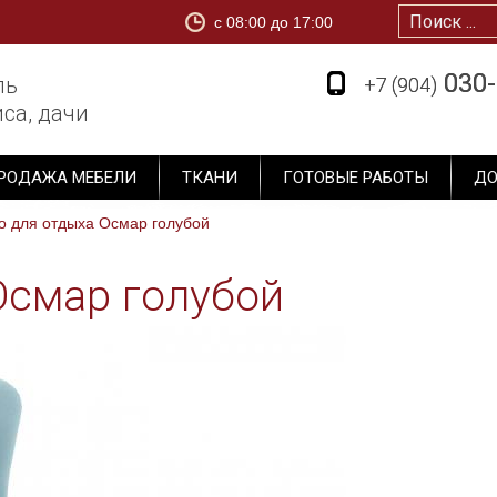
c 08:00 до 17:00
1
030-
030-
ль
+7 (904)
+7 (904)
са, дачи
РОДАЖА МЕБЕЛИ
ТКАНИ
ГОТОВЫЕ РАБОТЫ
ДО
о для отдыха Осмар голубой
Осмар голубой