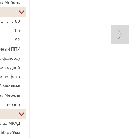
нк Мебель
80
85
92
ичный ППУ
, фанера)
бочих дней
и по фото
8 месяцев
нк Мебель
велюр
елах МКАД
50 руб/км