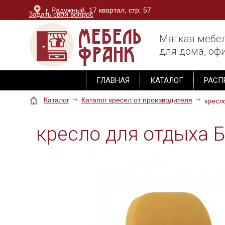
г. Радужный, 17 квартал, стр. 57
Задать свой вопрос
г. Владимир, ОТК Тандем, блок Юг, 3 этаж, секция М-
Мягкая мебе
для дома, офи
ГЛАВНАЯ
КАТАЛОГ
РАСП
Каталог
Каталог кресел от производителя
кресл
кресло для отдыха 