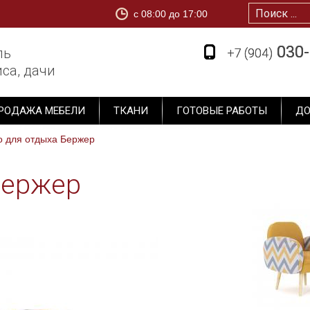
c 08:00 до 17:00
1
030-
030-
ль
+7 (904)
+7 (904)
са, дачи
РОДАЖА МЕБЕЛИ
ТКАНИ
ГОТОВЫЕ РАБОТЫ
ДО
о для отдыха Бержер
Бержер