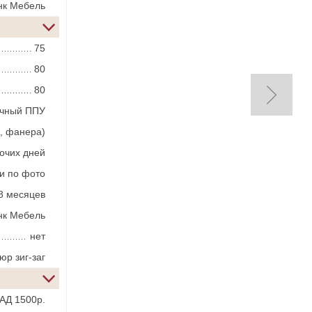
нк Мебель
75
80
80
ичный ППУ
, фанера)
бочих дней
и по фото
8 месяцев
нк Мебель
нет
юр зиг-заг
АД 1500р.