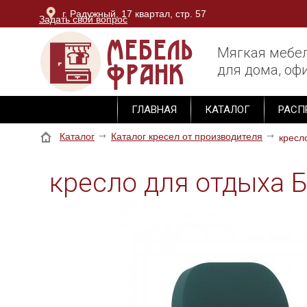
г. Радужный, 17 квартал, стр. 57
Задать свой вопрос
г. Владимир, ОТК Тандем, блок Юг, 3 этаж, секция М-
Мягкая мебе
для дома, офи
ГЛАВНАЯ
КАТАЛОГ
РАСП
Каталог
Каталог кресел от производителя
кресл
кресло для отдыха 