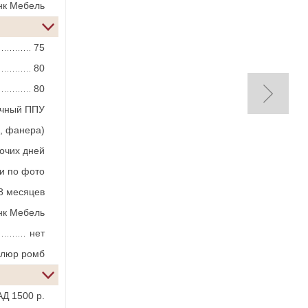
нк Мебель
75
80
80
ичный ППУ
, фанера)
бочих дней
и по фото
8 месяцев
нк Мебель
нет
елюр ромб
Д 1500 р.