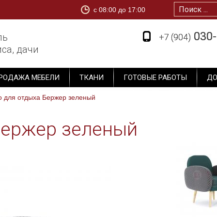
c 08:00 до 17:00
1
030-
030-
ль
+7 (904)
+7 (904)
са, дачи
РОДАЖА МЕБЕЛИ
ТКАНИ
ГОТОВЫЕ РАБОТЫ
ДО
о для отдыха Бержер зеленый
Бержер зеленый