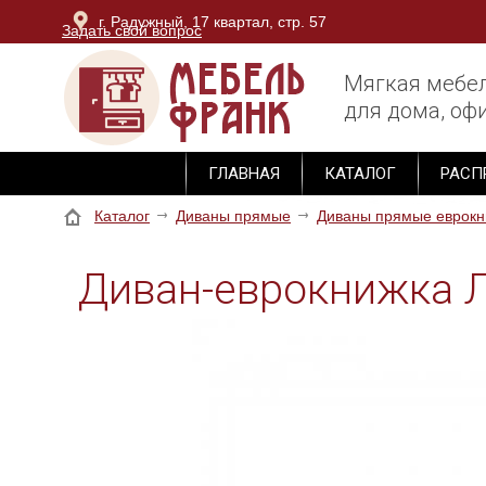
г. Радужный, 17 квартал, стр. 57
Задать свой вопрос
г. Владимир, ОТК Тандем, блок Юг, 3 этаж, секция М-
Мягкая мебе
для дома, офи
ГЛАВНАЯ
КАТАЛОГ
РАСП
Каталог
Диваны прямые
Диваны прямые еврокн
Диван-еврокнижка 