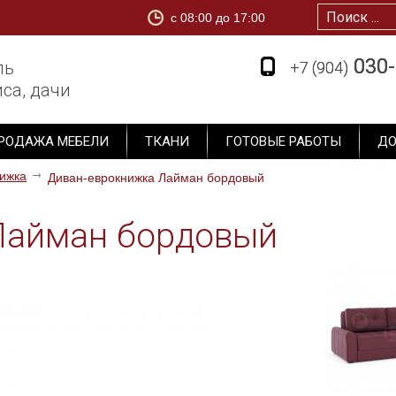
c 08:00 до 17:00
1
030-
030-
ль
+7 (904)
+7 (904)
са, дачи
РОДАЖА МЕБЕЛИ
ТКАНИ
ГОТОВЫЕ РАБОТЫ
ДО
ижка
Диван-еврокнижка Лайман бордовый
Лайман бордовый