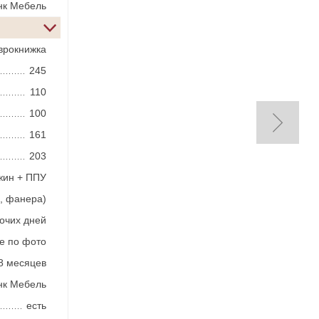
нк Мебель
врокнижка
245
110
100
161
203
жин + ППУ
, фанера)
бочих дней
е по фото
8 месяцев
нк Мебель
есть