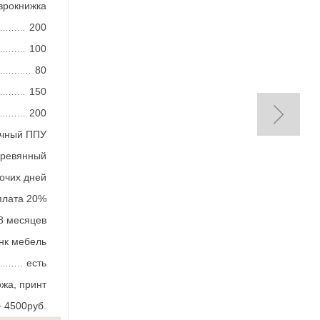
врокнижка
200
100
80
150
200
ичный ППУ
еревянный
бочих дней
плата 20%
8 месяцев
нк мебель
есть
ожа, принт
 4500руб.