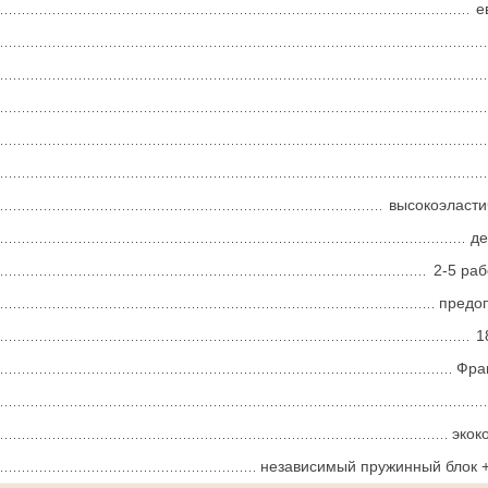
е
высокоэласт
д
2-5 ра
предо
1
Фра
экок
независимый пружинный блок +