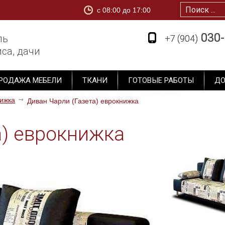
c 08:00 до 17:00
1
030-
030-
ль
+7 (904)
+7 (904)
са, дачи
РОДАЖА МЕБЕЛИ
ТКАНИ
ГОТОВЫЕ РАБОТЫ
ДО
ижка
Диван Чарли (Газета) еврокнижка
а) еврокнижка