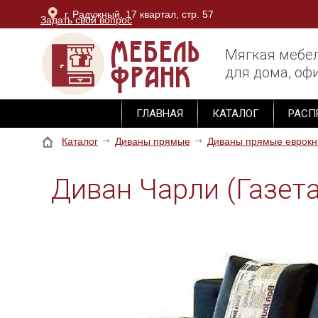
г. Радужный, 17 квартал, стр. 57
Задать свой вопрос
г. Владимир, ОТК Тандем, блок Юг, 3 этаж, секция М-
Мягкая мебе
для дома, офи
ГЛАВНАЯ
КАТАЛОГ
РАСП
Каталог
Диваны прямые
Диваны прямые еврокн
Диван Чарли (Газет