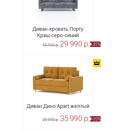
Диван-кровать Порту
Краш серо-синий
29 990 p.
-35%
45 990 p.
В корзину
Диван Дино Apart желтый
35 990 p.
-10%
39 990 p.