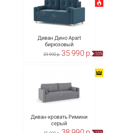
Диван Дино Apart
бирюзовый
35 990 p.
-10%
39 990 p.
В корзину
Диван-кровать Римини
серый
38 990 p.
-15%