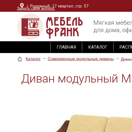
г. Радужный, 17 квартал, стр. 57
Задать свой вопрос
г. Владимир, ОТК Тандем, блок Юг, 3 этаж, секция М-
Мягкая мебе
для дома, офи
ГЛАВНАЯ
КАТАЛОГ
РАСП
Каталог
Современные модульные диваны
Диван
Диван модульный Мо