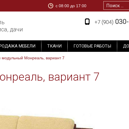
c 08:00 до 17:00
1
030-
030-
ль
+7 (904)
+7 (904)
са, дачи
РОДАЖА МЕБЕЛИ
ТКАНИ
ГОТОВЫЕ РАБОТЫ
ДО
 модульный Монреаль, вариант 7
нреаль, вариант 7