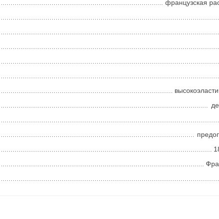
французская ра
высокоэласт
д
предо
1
Фра