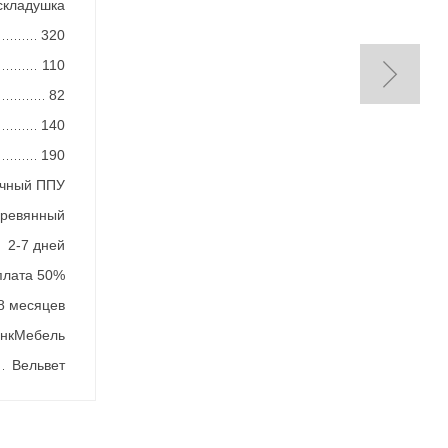
складушка
320
110
82
140
190
ичный ППУ
еревянный
2-7 дней
плата 50%
8 месяцев
нкМебель
Вельвет