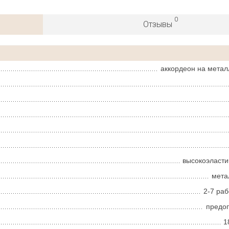
0
Отзывы
аккордеон на метал
высокоэласт
мета
2-7 ра
предо
1