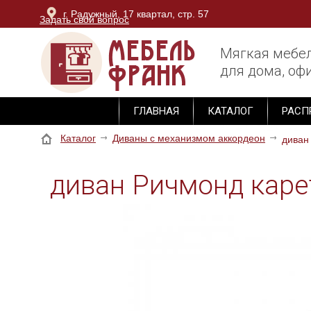
г. Радужный, 17 квартал, стр. 57
Задать свой вопрос
г. Владимир, ОТК Тандем, блок Юг, 3 этаж, секция М-
Мягкая мебе
для дома, офи
ГЛАВНАЯ
КАТАЛОГ
РАСП
Каталог
Диваны с механизмом аккордеон
диван
диван Ричмонд каре