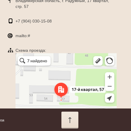
Владимирская область, г. Радужный, 17 квартал,
стр. 57
+7 (904)
030-15-08
mailto:#
Схема проезда:
Яндекс Карты
Радужный — Яндекс Карты
еля