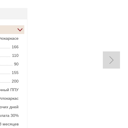
локаркасе
166
110
90
155
200
ичный ППУ
ллокаркас
бочих дней
плата 30%
8 месяцев