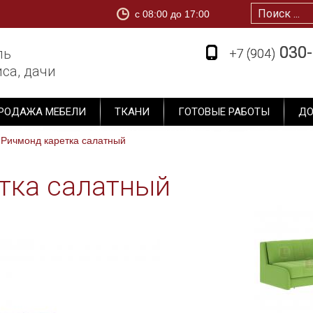
c 08:00 до 17:00
1
030-
030-
ль
+7 (904)
+7 (904)
са, дачи
РОДАЖА МЕБЕЛИ
ТКАНИ
ГОТОВЫЕ РАБОТЫ
ДО
 Ричмонд каретка салатный
тка салатный