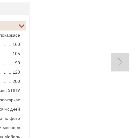
локаркасе
160
105
90
120
200
ичный ППУ
ллокаркас
бочих дней
зе по фото
8 месяцев
нк Мебель