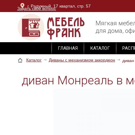
г. Радужный, 17 квартал, стр. 57
Задать свой вопрос
г. Владимир, ОТК Тандем, блок Юг, 3 этаж, секция М-
Мягкая мебе
для дома, офи
ГЛАВНАЯ
КАТАЛОГ
РАСП
Каталог
Диваны с механизмом аккордеон
диван
диван Монреаль в 