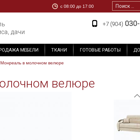
c 08:00 до 17:00
1
030-
030-
ль
+7 (904)
+7 (904)
са, дачи
РОДАЖА МЕБЕЛИ
ТКАНИ
ГОТОВЫЕ РАБОТЫ
ДО
 Монреаль в молочном велюре
молочном велюре