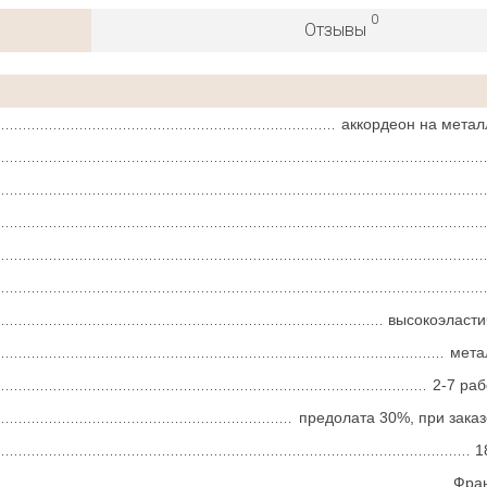
0
Отзывы
аккордеон на метал
высокоэласт
мета
2-7 ра
предолата 30%, при зака
1
Фра